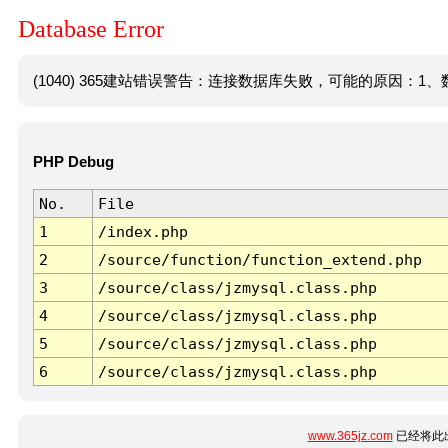
Database Error
(1040) 365建站错误警告：连接数据库失败，可能的原因：1、数
PHP Debug
No.
File
1
/index.php
2
/source/function/function_extend.php
3
/source/class/jzmysql.class.php
4
/source/class/jzmysql.class.php
5
/source/class/jzmysql.class.php
6
/source/class/jzmysql.class.php
www.365jz.com
已经将此