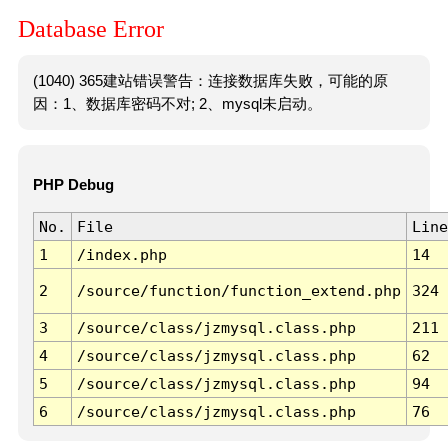
Database Error
(1040) 365建站错误警告：连接数据库失败，可能的原
因：1、数据库密码不对; 2、mysql未启动。
PHP Debug
No.
File
Line
1
/index.php
14
2
/source/function/function_extend.php
324
3
/source/class/jzmysql.class.php
211
4
/source/class/jzmysql.class.php
62
5
/source/class/jzmysql.class.php
94
6
/source/class/jzmysql.class.php
76