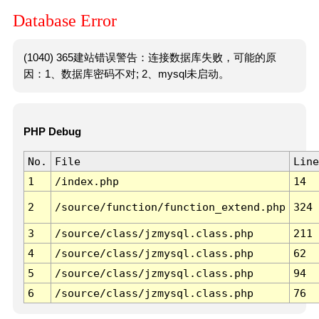
Database Error
(1040) 365建站错误警告：连接数据库失败，可能的原
因：1、数据库密码不对; 2、mysql未启动。
PHP Debug
No.
File
Line
1
/index.php
14
2
/source/function/function_extend.php
324
3
/source/class/jzmysql.class.php
211
4
/source/class/jzmysql.class.php
62
5
/source/class/jzmysql.class.php
94
6
/source/class/jzmysql.class.php
76