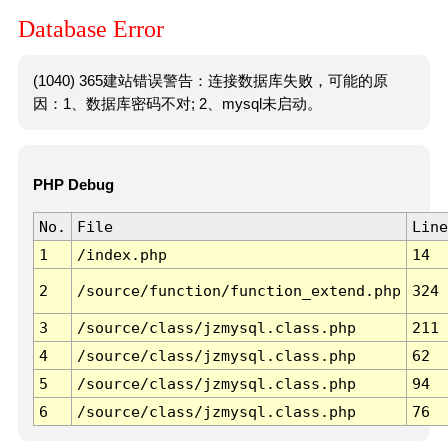
Database Error
(1040) 365建站错误警告：连接数据库失败，可能的原
因：1、数据库密码不对; 2、mysql未启动。
PHP Debug
No.
File
Line
1
/index.php
14
2
/source/function/function_extend.php
324
3
/source/class/jzmysql.class.php
211
4
/source/class/jzmysql.class.php
62
5
/source/class/jzmysql.class.php
94
6
/source/class/jzmysql.class.php
76