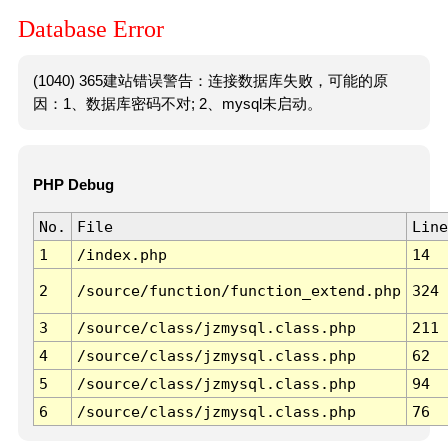
Database Error
(1040) 365建站错误警告：连接数据库失败，可能的原
因：1、数据库密码不对; 2、mysql未启动。
PHP Debug
No.
File
Line
1
/index.php
14
2
/source/function/function_extend.php
324
3
/source/class/jzmysql.class.php
211
4
/source/class/jzmysql.class.php
62
5
/source/class/jzmysql.class.php
94
6
/source/class/jzmysql.class.php
76