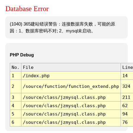
Database Error
(1040) 365建站错误警告：连接数据库失败，可能的原
因：1、数据库密码不对; 2、mysql未启动。
PHP Debug
No.
File
Line
1
/index.php
14
2
/source/function/function_extend.php
324
3
/source/class/jzmysql.class.php
211
4
/source/class/jzmysql.class.php
62
5
/source/class/jzmysql.class.php
94
6
/source/class/jzmysql.class.php
76