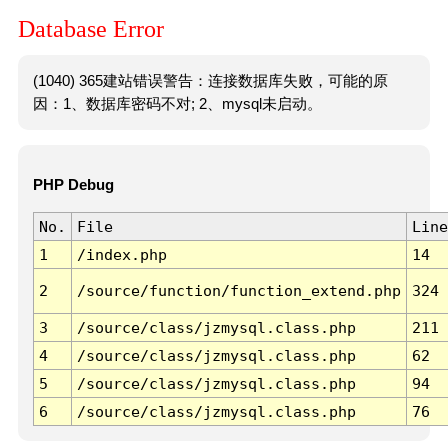
Database Error
(1040) 365建站错误警告：连接数据库失败，可能的原
因：1、数据库密码不对; 2、mysql未启动。
PHP Debug
No.
File
Line
1
/index.php
14
2
/source/function/function_extend.php
324
3
/source/class/jzmysql.class.php
211
4
/source/class/jzmysql.class.php
62
5
/source/class/jzmysql.class.php
94
6
/source/class/jzmysql.class.php
76