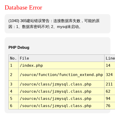
Database Error
(1040) 365建站错误警告：连接数据库失败，可能的原
因：1、数据库密码不对; 2、mysql未启动。
PHP Debug
No.
File
Line
1
/index.php
14
2
/source/function/function_extend.php
324
3
/source/class/jzmysql.class.php
211
4
/source/class/jzmysql.class.php
62
5
/source/class/jzmysql.class.php
94
6
/source/class/jzmysql.class.php
76