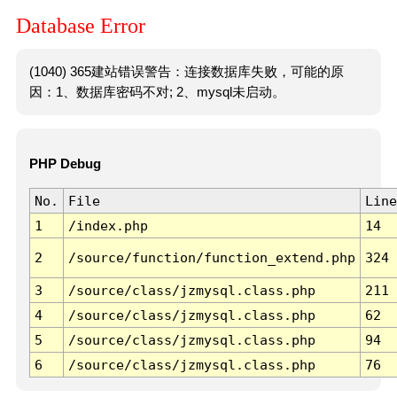
Database Error
(1040) 365建站错误警告：连接数据库失败，可能的原
因：1、数据库密码不对; 2、mysql未启动。
PHP Debug
No.
File
Line
1
/index.php
14
2
/source/function/function_extend.php
324
3
/source/class/jzmysql.class.php
211
4
/source/class/jzmysql.class.php
62
5
/source/class/jzmysql.class.php
94
6
/source/class/jzmysql.class.php
76