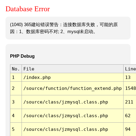
Database Error
(1040) 365建站错误警告：连接数据库失败，可能的原
因：1、数据库密码不对; 2、mysql未启动。
PHP Debug
No.
File
Line
1
/index.php
13
2
/source/function/function_extend.php
1548
3
/source/class/jzmysql.class.php
211
4
/source/class/jzmysql.class.php
62
5
/source/class/jzmysql.class.php
94