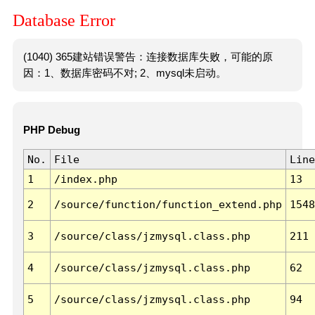
Database Error
(1040) 365建站错误警告：连接数据库失败，可能的原
因：1、数据库密码不对; 2、mysql未启动。
PHP Debug
No.
File
Line
1
/index.php
13
2
/source/function/function_extend.php
1548
3
/source/class/jzmysql.class.php
211
4
/source/class/jzmysql.class.php
62
5
/source/class/jzmysql.class.php
94