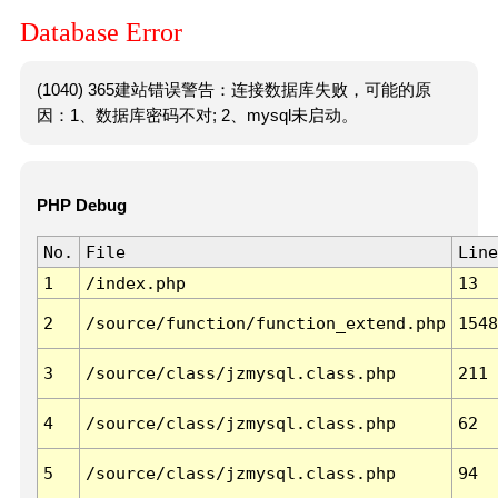
Database Error
(1040) 365建站错误警告：连接数据库失败，可能的原
因：1、数据库密码不对; 2、mysql未启动。
PHP Debug
No.
File
Line
1
/index.php
13
2
/source/function/function_extend.php
1548
3
/source/class/jzmysql.class.php
211
4
/source/class/jzmysql.class.php
62
5
/source/class/jzmysql.class.php
94