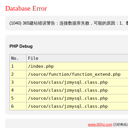
Database Error
(1040) 365建站错误警告：连接数据库失败，可能的原因：1、数
PHP Debug
No.
File
1
/index.php
2
/source/function/function_extend.php
3
/source/class/jzmysql.class.php
4
/source/class/jzmysql.class.php
5
/source/class/jzmysql.class.php
6
/source/class/jzmysql.class.php
www.365jz.com
已经将此