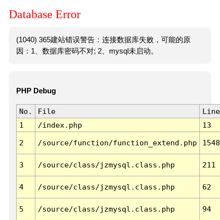
Database Error
(1040) 365建站错误警告：连接数据库失败，可能的原
因：1、数据库密码不对; 2、mysql未启动。
PHP Debug
No.
File
Line
1
/index.php
13
2
/source/function/function_extend.php
1548
3
/source/class/jzmysql.class.php
211
4
/source/class/jzmysql.class.php
62
5
/source/class/jzmysql.class.php
94