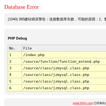
Database Error
(1040) 365建站错误警告：连接数据库失败，可能的原因：1、数
PHP Debug
No.
File
1
/index.php
2
/source/function/function_extend.php
3
/source/class/jzmysql.class.php
4
/source/class/jzmysql.class.php
5
/source/class/jzmysql.class.php
6
/source/class/jzmysql.class.php
www.365jz.com
已经将此