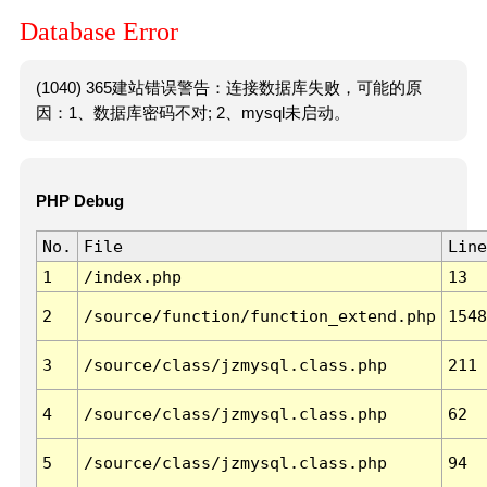
Database Error
(1040) 365建站错误警告：连接数据库失败，可能的原
因：1、数据库密码不对; 2、mysql未启动。
PHP Debug
No.
File
Line
1
/index.php
13
2
/source/function/function_extend.php
1548
3
/source/class/jzmysql.class.php
211
4
/source/class/jzmysql.class.php
62
5
/source/class/jzmysql.class.php
94