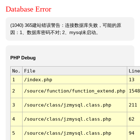
Database Error
(1040) 365建站错误警告：连接数据库失败，可能的原
因：1、数据库密码不对; 2、mysql未启动。
PHP Debug
No.
File
Line
1
/index.php
13
2
/source/function/function_extend.php
1548
3
/source/class/jzmysql.class.php
211
4
/source/class/jzmysql.class.php
62
5
/source/class/jzmysql.class.php
94